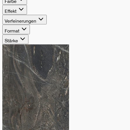
Cromie naturali e
Farbe
Effekt
superfici materiche
Verfeinerungen
Format
che uniscono estetica
Stärke
e versatilità
progettuale.