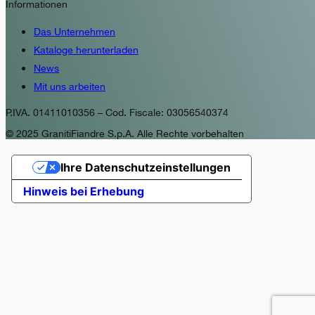
Informationen
Das Unternehmen
Kataloge herunterladen
News
Mit uns arbeiten
P.IVA. 01411010356 – Cod. Fiscale: 03056540374
© 2025 GranitiFiandre S.p.A. Alle Rechte vorbehalten
Ihre Datenschutzeinstellungen
Hinweis bei Erhebung