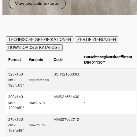
View available textures
TECHNISCHE SPEZIFIKATIONEN
ZERTIFIZIERUNGEN
DOWNLOADS & KATALOGE
Rutschfestigkeitskoeffizient
Format
Variante
Code
DIN 51130**
320x160
SSH3216533G
cm /
sapienstone
-
126"x63"
300x150
MMS27661530
cm /
maximum
-
120"x60"
270x120
MMS27662712
cm /
maximum
-
108"x48"