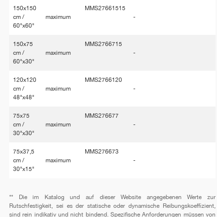
150x150
MMS27661515
cm /
maximum
-
60"x60"
150x75
MMS2766715
cm /
maximum
-
60"x30"
120x120
MMS2766120
cm /
maximum
-
48"x48"
75x75
MMS276677
cm /
maximum
-
30"x30"
75x37,5
MMS276673
cm /
maximum
-
30"x15"
** Die im Katalog und auf dieser Website angegebenen Werte zur
Rutschfestigkeit, sei es der statische oder dynamische Reibungskoeffizient,
sind rein indikativ und nicht bindend. Spezifische Anforderungen müssen von