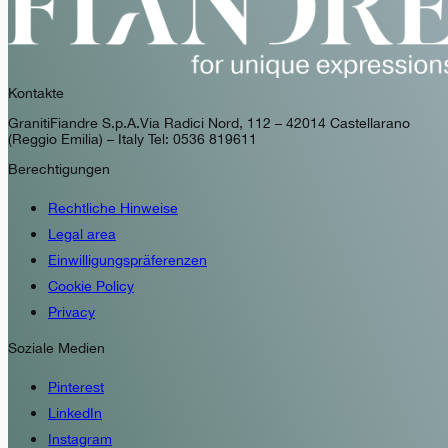
Kontakte
GranitiFiandre S.p.A. Via Radici Nord, 112 – 42014 Castellarano
(Reggio Emilia) – Italy Tel: 0536 819611
Berechtigungen
Rechtliche Hinweise
Legal area
Einwilligungspräferenzen
Cookie Policy
Privacy
Soziale Medien
Pinterest
LinkedIn
Instagram