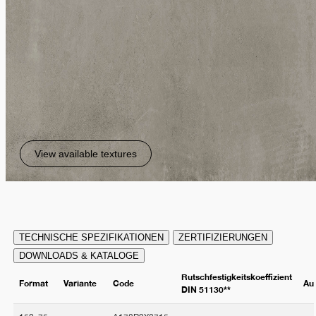
View available textures
TECHNISCHE SPEZIFIKATIONEN
ZERTIFIZIERUNGEN
DOWNLOADS & KATALOGE
Rutschfestigkeitskoeffizient
Format
Variante
Code
Au
DIN 51130**