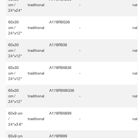
cm /
traditional
-
nat
24"x24"
60x30
A178R9G36
cm /
traditional
-
nat
24"x12"
60x30
A178R936
cm /
traditional
-
nat
24"x12"
60x30
A178R9X836
cm /
traditional
-
nat
24"x12"
60x30
A178R9X8G36
cm /
traditional
-
nat
24"x12"
60x9 cm
A178R9X899
/
traditional
-
nat
24"x3.6"
60x9 cm
A178R999