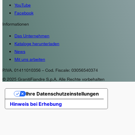
YouTube
Facebook
Informationen
Das Unternehmen
Kataloge herunterladen
News
Mit uns arbeiten
P.IVA. 01411010356 – Cod. Fiscale: 03056540374
© 2025 GranitiFiandre S.p.A. Alle Rechte vorbehalten
Ihre Datenschutzeinstellungen
Hinweis bei Erhebung