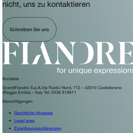
nicht, uns zu kontaktieren
Schreiben Sie uns
Kontakte
GranitiFiandre S.p.A. Via Radici Nord, 112 – 42014 Castellarano
(Reggio Emilia) – Italy Tel: 0536 819611
Berechtigungen
Rechtliche Hinweise
Legal area
Einwilligungspräferenzen