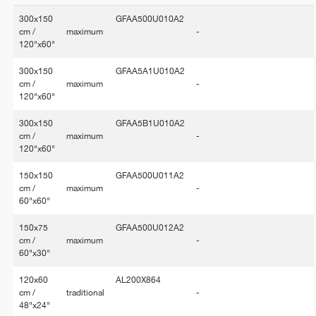
300x150
GFAA500U010A2
cm /
maximum
-
120"x60"
300x150
GFAA5A1U010A2
cm /
maximum
-
120"x60"
300x150
GFAA5B1U010A2
cm /
maximum
-
120"x60"
150x150
GFAA500U011A2
cm /
maximum
-
60"x60"
150x75
GFAA500U012A2
cm /
maximum
-
60"x30"
120x60
AL200X864
cm /
traditional
-
48"x24"