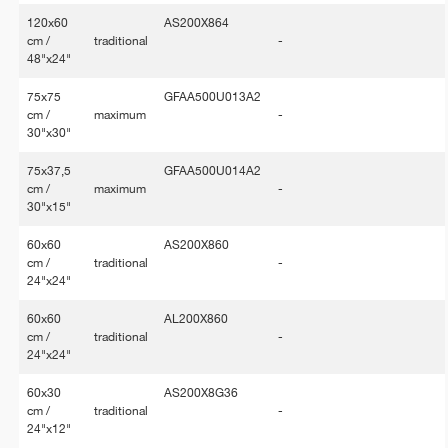
120x60
AS200X864
cm /
traditional
-
48"x24"
75x75
GFAA500U013A2
cm /
maximum
-
30"x30"
75x37,5
GFAA500U014A2
cm /
maximum
-
30"x15"
60x60
AS200X860
cm /
traditional
-
24"x24"
60x60
AL200X860
cm /
traditional
-
24"x24"
60x30
AS200X8G36
cm /
traditional
-
24"x12"