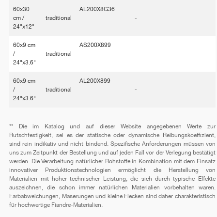
60x30
AL200X8G36
cm /
traditional
-
24"x12"
60x9 cm
AS200X899
/
traditional
-
24"x3.6"
60x9 cm
AL200X899
/
traditional
-
24"x3.6"
** Die im Katalog und auf dieser Website angegebenen Werte zur
Rutschfestigkeit, sei es der statische oder dynamische Reibungskoeffizient,
sind rein indikativ und nicht bindend. Spezifische Anforderungen müssen von
uns zum Zeitpunkt der Bestellung und auf jeden Fall vor der Verlegung bestätigt
werden. Die Verarbeitung natürlicher Rohstoffe in Kombination mit dem Einsatz
innovativer Produktionstechnologien ermöglicht die Herstellung von
Materialien mit hoher technischer Leistung, die sich durch typische Effekte
auszeichnen, die schon immer natürlichen Materialien vorbehalten waren.
Farbabweichungen, Maserungen und kleine Flecken sind daher charakteristisch
für hochwertige Fiandre-Materialien.