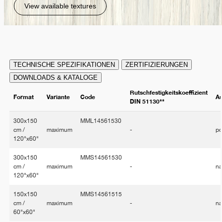
View available textures
TECHNISCHE SPEZIFIKATIONEN
ZERTIFIZIERUNGEN
DOWNLOADS & KATALOGE
Rutschfestigkeitskoeffizient
Format
Variante
Code
A
DIN 51130**
300x150
MML14561530
cm /
maximum
-
po
120"x60"
300x150
MMS14561530
cm /
maximum
-
na
120"x60"
150x150
MMS14561515
cm /
maximum
-
na
60"x60"