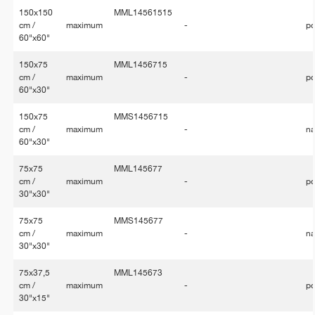
150x150
MML14561515
cm /
maximum
-
po
60"x60"
150x75
MML1456715
cm /
maximum
-
po
60"x30"
150x75
MMS1456715
cm /
maximum
-
na
60"x30"
75x75
MML145677
cm /
maximum
-
po
30"x30"
75x75
MMS145677
cm /
maximum
-
na
30"x30"
75x37,5
MML145673
cm /
maximum
-
po
30"x15"