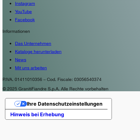
Instagram
YouTube
Facebook
Informationen
Das Unternehmen
Kataloge herunterladen
News
Mit uns arbeiten
P.IVA. 01411010356 – Cod. Fiscale: 03056540374
© 2025 GranitiFiandre S.p.A. Alle Rechte vorbehalten
Ihre Datenschutzeinstellungen
Hinweis bei Erhebung