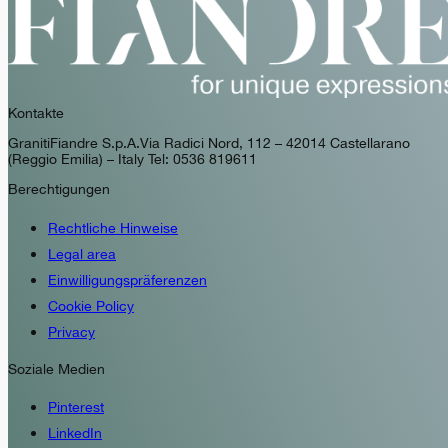
Kontakte
GranitiFiandre S.p.A. Via Radici Nord, 112 – 42014 Castellarano
(Reggio Emilia) – Italy Tel: 0536 819611
Berechtigungen
Rechtliche Hinweise
Legal area
Einwilligungspräferenzen
Cookie Policy
Privacy
Soziale Medien
Pinterest
LinkedIn