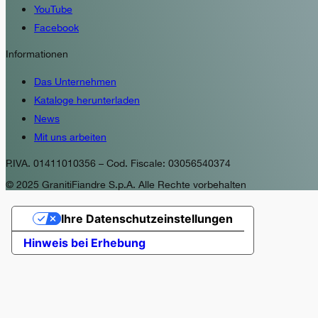
YouTube
Facebook
Informationen
Das Unternehmen
Kataloge herunterladen
News
Mit uns arbeiten
P.IVA. 01411010356 – Cod. Fiscale: 03056540374
© 2025 GranitiFiandre S.p.A. Alle Rechte vorbehalten
Ihre Datenschutzeinstellungen
Hinweis bei Erhebung