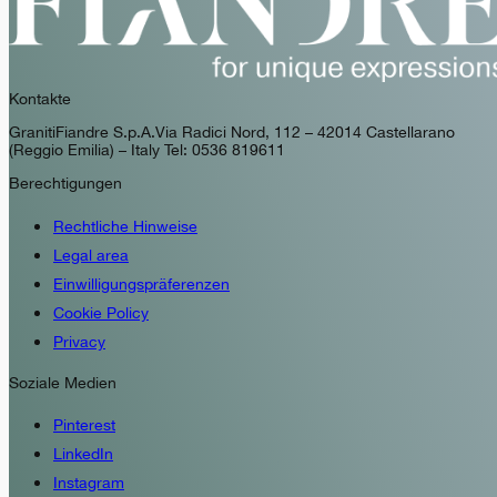
Kontakte
GranitiFiandre S.p.A. Via Radici Nord, 112 – 42014 Castellarano
(Reggio Emilia) – Italy Tel: 0536 819611
Berechtigungen
Rechtliche Hinweise
Legal area
Einwilligungspräferenzen
Cookie Policy
Privacy
Soziale Medien
Pinterest
LinkedIn
Instagram