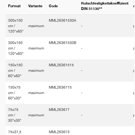
Rutschfestigkeitskoeffizient
Format
Variante
Code
DIN 51130**
300x150
MML26361530A
cm /
maximum
-
p
120"x60"
300x150
MML26361530B
cm /
maximum
-
p
120"x60"
150x150
MML26361515
cm /
maximum
-
p
60"x60"
150x75
MML2636715
cm /
maximum
-
p
60"x30"
75x75
MML263677
cm /
maximum
-
p
30"x30"
75x37,5
MML263673