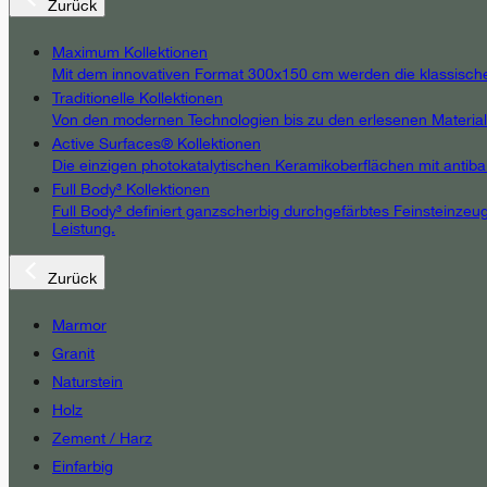
Zurück
Maximum Kollektionen
Mit dem innovativen Format 300x150 cm werden die klassischen E
Traditionelle Kollektionen
Von den modernen Technologien bis zu den erlesenen Materialien
Active Surfaces® Kollektionen
Die einzigen photokatalytischen Keramikoberflächen mit antibak
Full Body³ Kollektionen
Full Body³ definiert ganzscherbig durchgefärbtes Feinsteinzeug
Leistung.
Zurück
Marmor
Granit
Naturstein
Holz
Zement / Harz
Einfarbig