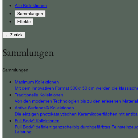
Alle Kollektionen
Sammlungen
Effekte
← Zurück
Sammlungen
Sammlungen
Maximum Kollektionen
Mit dem innovativen Format 300x150 cm werden die klassischen E
Traditionelle Kollektionen
Von den modernen Technologien bis zu den erlesenen Materialien
Active Surfaces® Kollektionen
Die einzigen photokatalytischen Keramikoberflächen mit antibak
Full Body³ Kollektionen
Full Body³ definiert ganzscherbig durchgefärbtes Feinsteinzeug
Leistung.