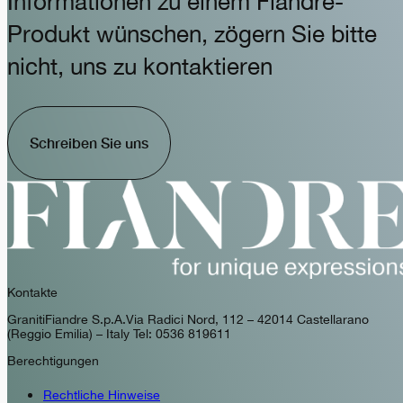
Informationen zu einem Fiandre-
Produkt wünschen, zögern Sie bitte
nicht, uns zu kontaktieren
Schreiben Sie uns
Kontakte
GranitiFiandre S.p.A. Via Radici Nord, 112 – 42014 Castellarano
(Reggio Emilia) – Italy Tel: 0536 819611
Berechtigungen
Rechtliche Hinweise