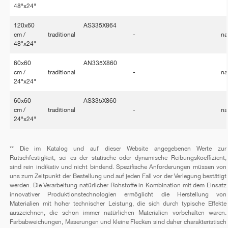
48"x24"
120x60
AS335X864
cm /
traditional
-
na
48"x24"
60x60
AN335X860
cm /
traditional
-
na
24"x24"
60x60
AS335X860
cm /
traditional
-
na
24"x24"
** Die im Katalog und auf dieser Website angegebenen Werte zur
Rutschfestigkeit, sei es der statische oder dynamische Reibungskoeffizient,
sind rein indikativ und nicht bindend. Spezifische Anforderungen müssen von
uns zum Zeitpunkt der Bestellung und auf jeden Fall vor der Verlegung bestätigt
werden. Die Verarbeitung natürlicher Rohstoffe in Kombination mit dem Einsatz
innovativer Produktionstechnologien ermöglicht die Herstellung von
Materialien mit hoher technischer Leistung, die sich durch typische Effekte
auszeichnen, die schon immer natürlichen Materialien vorbehalten waren.
Farbabweichungen, Maserungen und kleine Flecken sind daher charakteristisch