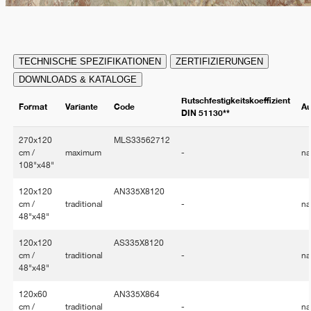
TECHNISCHE SPEZIFIKATIONEN
ZERTIFIZIERUNGEN
DOWNLOADS & KATALOGE
Rutschfestigkeitskoeffizient
Format
Variante
Code
Au
DIN 51130**
270x120
MLS33562712
cm /
maximum
-
na
108"x48"
120x120
AN335X8120
cm /
traditional
-
na
48"x48"
120x120
AS335X8120
cm /
traditional
-
na
48"x48"
120x60
AN335X864
cm /
traditional
-
na