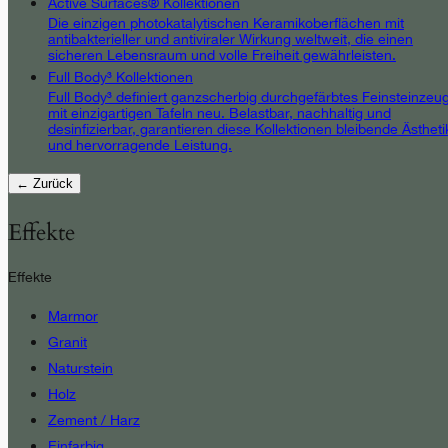
Active Surfaces® Kollektionen
Die einzigen photokatalytischen Keramikoberflächen mit
antibakterieller und antiviraler Wirkung weltweit, die einen
sicheren Lebensraum und volle Freiheit gewährleisten.
Full Body³ Kollektionen
Full Body³ definiert ganzscherbig durchgefärbtes Feinsteinzeu
mit einzigartigen Tafeln neu. Belastbar, nachhaltig und
desinfizierbar, garantieren diese Kollektionen bleibende Ästheti
und hervorragende Leistung.
← Zurück
Effekte
Effekte
Marmor
Granit
Naturstein
Holz
Zement / Harz
Einfarbig